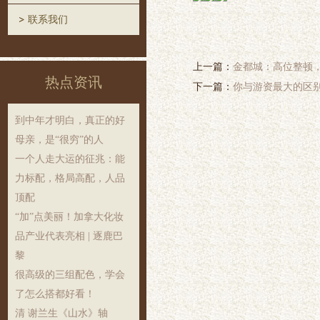
联系我们
上一篇：
金都城：高位整顿
热点资讯
下一篇：
你与游资最大的区
到中年才明白，真正的好
母亲，是“很穷”的人
一个人走大运的征兆：能
力标配，格局高配，人品
顶配
“加”点美丽！加拿大化妆
品产业代表亮相 | 逐鹿巴
黎
很高级的三组配色，学会
了怎么搭都好看！
清 谢兰生《山水》轴