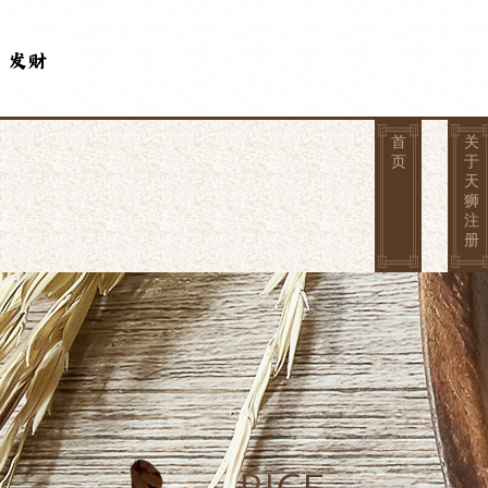
首
关
页
于
天
狮
注
册