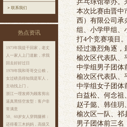
乒乓球馆举办。来
联系我们
本次比赛由晋中
西）有限公司承
组、小学甲组、
热点资讯
打4个竞赛项目
经过激烈角逐，
1973年我提干回家，老丈
人一家人上门道歉，求我
榆次区代表队、
回去好好过日
中学组男子团体
1978年我和哥哥交公粮，
榆次区代表队、
女过磅员得知我是军人，
中学组女子团体
主动找上门，
白益松、何念祖
浙江一理发师为顾客剪出
逼真黑悟空发型：客户非
赵子懿、韩佳玥
常满意
榆次区一队、祁
50、60岁女人穿阔腿裤：
男子团体前三名
还得看三木妈妈，高级又