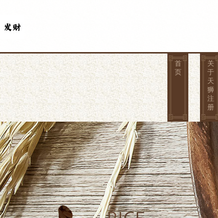
首
关
页
于
天
狮
注
册