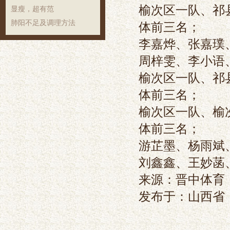
榆次区一队、祁
显瘦，超有范
肺阳不足及调理方法
体前三名；
李嘉烨、张嘉璞
周梓雯、李小语
榆次区一队、祁
体前三名；
榆次区一队、榆
体前三名；
游芷墨、杨雨斌
刘鑫鑫、王妙菡
来源：晋中体育
发布于：山西省