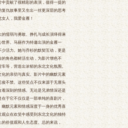
中贡献了很精彩的表演，值得一提的
的复仇故事里又生出一丝更深层的思考
北女人，我爱金雁！
的懦弱与勇敢、挣扎与成长演绎得淋
心世界。马丽作为特邀出演的金雁一
不少活力。她与乔杉的默契互动，更是
自的角色都鲜活生动，为影片增色不
货车等，营造出浓郁的东北文化氛围。
文化的亲切与真实。影片中的幽默元素
忍俊不禁。这些笑点不仅来源于无厘头
含着深刻的情感。无论是兄弟情深还是
处在于它不仅仅是一部单纯的喜剧片，
、幽默元素和情感深度于一身的优秀喜
让观众在欢笑中感受到东北文化的独特
上的价值观和人生态度。总的来说，