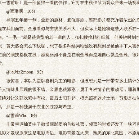
《一雪前耻》是一部值得一看的佳作，它将在中秋佳节为观众带来一场视
@西琳啊 10分
导演五年磨一剑，全新的题材，复仇喜剧，整部影片都充斥着浓烈的东
现在我们面前。金雁看似与主线关系不大，但实际上是她将这些人联系在
衡。“一毛一”就是很典型的老一辈的人，扣扣搜搜精打细算，但关键时刻
想，黄天盛会怎么下线呢，想了很多种结局唯独没有想到是被他手下人害
主演的演技都很在线，感觉丽姐不像是在演金雁而是她自己就是金雁。很
卖。
@地球仪moon 9分
很惊喜，本以为是以喜剧为主的电影，但没想到是一部带有乡土情怀的
子人情味儿展现的很不错。金雁也很添彩，属于各种情节的推动器，睡着
雁绝对让这部戏紧中有松。最后太阳升起，橙光照亮这片土地，剪影是抽
风，那是一种独属于东北的苍凉与希望。
@雪莉Who 8分
非常幸运抽奖中了微博观影团的首映礼票，领票的时候还发了一块巧克
电影才发现原来这是电影周边。电影背景在大庆，熟悉的东北氛围，不剧