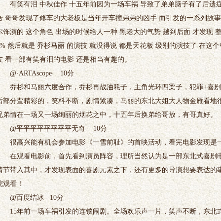
有笑有泪 中秋佳作 十五年前因为一场车祸 导致了弟弟脑子有了后遗症
合 哥哥发现了修车的大老板是当年开车撞弟弟的凶手 而引发的一系列故事
尔饰演的 这个角色 出场的时候给人一种 黑老大的气势 越到后面 才发现 
0% 然后就是 乔杉马丽 的演技 就没得说 都是天花板 级别的演技了 在这
友 看一部有笑有泪的电影 还是相当有趣的。
@·ARTAscope· 10分
乔杉和马丽六度合作，乔杉再战油耗子，主角光环四梁子，犯罪+喜剧
后部分蛮精彩的，笑料不断，剧情紧凑，马丽的东北大姐大人物金雁看地
兄弟情在一场又一场绚丽的烟花之中，十五年后换弟给哥放，有哥真好。
@平平平平平平平平无奇 10分
很高兴能有机会参加电影《一雪前耻》的首映活动，看完电影发现是一
在观看电影前，首先看到演员阵容，理所当然认为是一部东北式喜剧电
情节带入其中，才发现表面的喜剧元素之下，还有更多的导演想要表达的
院观看！
@百度结冰 10分
15年前一场车祸引发的连锁闹剧。全场欢乐声一片，笑声不断，东北