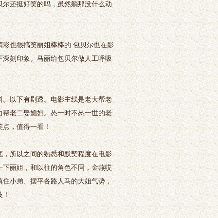
贝尔还挺好笑的吗，虽然躺那没什么动
彩也很搞笑丽姐棒棒的 包贝尔也在影
下深刻印象。马丽给包贝尔做人工呼吸
。以下有剧透。电影主线是老大帮老
力帮老二娶媳妇。怂一时不怂一世的老
笑点，值得一看！
，所以之间的熟悉和默契程度在电影
一下丽姐，和以往的角色不同，金燕哎
镇住小弟、摆平各路人马的大姐气势，
技！