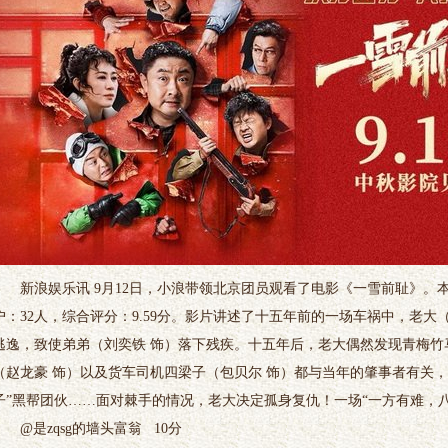
新浪娱乐讯 9月12日，小浪带领北京团员观看了电影《一雪前耻》。本
户：32人，综合评分：9.59分。影片讲述了十五年前的一场车祸中，老大
逃逸，致使弟弟（刘奕铁 饰）落下残疾。十五年后，老大偶然发现青梅竹
（赵龙豪 饰）以及货车司机四梁子（包贝尔 饰）都与当年的肇事者有关
子”黑帮团伙……面对棘手的情况，老大决定孤身复仇！一场“一方有难，
@是zqsg的墙头富翁 10分