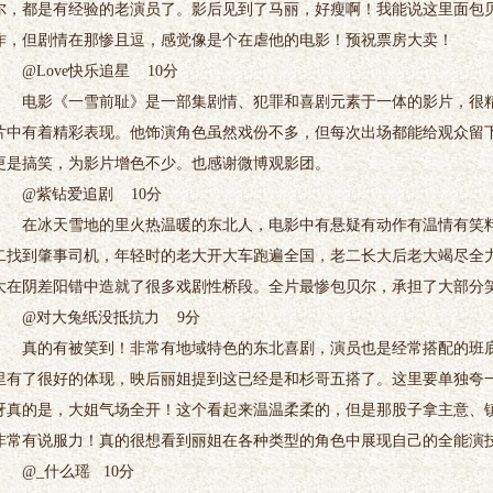
尔，都是有经验的老演员了。影后见到了马丽，好瘦啊！我能说这里面包
作，但剧情在那惨且逗，感觉像是个在虐他的电影！预祝票房大卖！
@Love快乐追星 10分
电影《一雪前耻》是一部集剧情、犯罪和喜剧元素于一体的影片，很精
片中有着精彩表现。他饰演角色虽然戏份不多，但每次出场都能给观众留
更是搞笑，为影片增色不少。也感谢微博观影团。
@紫钻爱追剧 10分
在冰天雪地的里火热温暖的东北人，电影中有悬疑有动作有温情有笑料
二找到肇事司机，年轻时的老大开大车跑遍全国，老二长大后老大竭尽全
大在阴差阳错中造就了很多戏剧性桥段。全片最惨包贝尔，承担了大部分
@对大兔纸没抵抗力 9分
真的有被笑到！非常有地域特色的东北喜剧，演员也是经常搭配的班底
里有了很好的体现，映后丽姐提到这已经是和杉哥五搭了。这里要单独夸
呀真的是，大姐气场全开！这个看起来温温柔柔的，但是那股子拿主意、
非常有说服力！真的很想看到丽姐在各种类型的角色中展现自己的全能演
@_什么瑶 10分