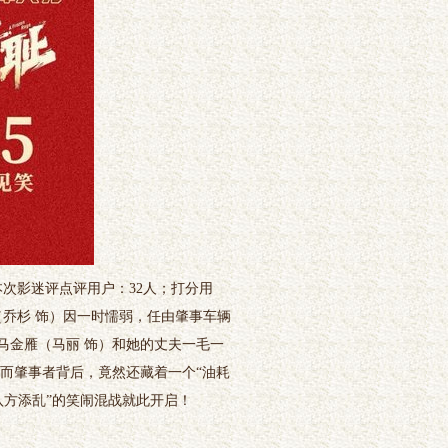
次影迷评点评用户：32人；打分用
（乔杉 饰）因一时懦弱，任由肇事车辆
马金雁（马丽 饰）和她的丈夫一毛一
，而肇事者背后，竟然还藏着一个“油耗
八方添乱”的笑闹混战就此开启！