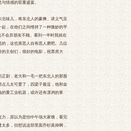
觉与情感的双重盛宴。
北味儿，将东北人的豪爽、讲义气呈
一起，在他们之间维持了一种微妙的平
也不会弃朋友不顾。看到一半时我就在
死的，这也算恶人自有恶人磨吧。几位
好的主创们，很好的电影，祝票房大
正剧，老大和一毛一把东北人的那股
那点儿太可爱了，四梁子最逗，他和金
油的重工业机器，或许还有凛冽的寒
力，原以为是怕中午场大家饿，看完
透太多，但想说这部里面乔杉真帅啊，