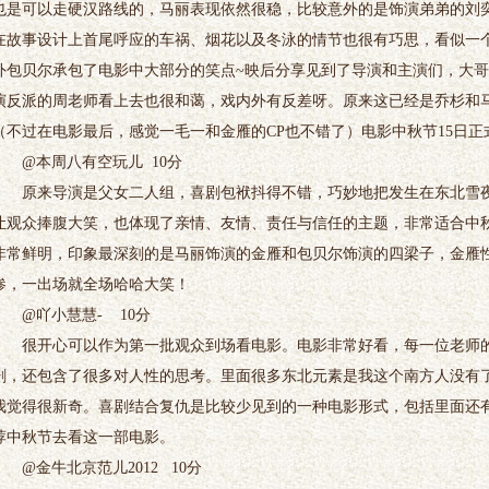
也是可以走硬汉路线的，马丽表现依然很稳，比较意外的是饰演弟弟的刘
在故事设计上首尾呼应的车祸、烟花以及冬泳的情节也很有巧思，看似一
外包贝尔承包了电影中大部分的笑点~映后分享见到了导演和主演们，大
演反派的周老师看上去也很和蔼，戏内外有反差呀。原来这已经是乔杉和
（不过在电影最后，感觉一毛一和金雁的CP也不错了）电影中秋节15日
@本周八有空玩儿 10分
原来导演是父女二人组，喜剧包袱抖得不错，巧妙地把发生在东北雪夜
让观众捧腹大笑，也体现了亲情、友情、责任与信任的主题，非常适合中
非常鲜明，印象最深刻的是马丽饰演的金雁和包贝尔饰演的四梁子，金雁
惨，一出场就全场哈哈大笑！
@吖小慧慧- 10分
很开心可以作为第一批观众到场看电影。电影非常好看，每一位老师的
剧，还包含了很多对人性的思考。里面很多东北元素是我这个南方人没有
我觉得很新奇。喜剧结合复仇是比较少见到的一种电影形式，包括里面还
荐中秋节去看这一部电影。
@金牛北京范儿2012 10分