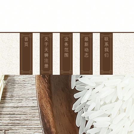
首
关
业
最
联
页
于
务
新
系
天
范
动
我
狮
围
态
们
注
册