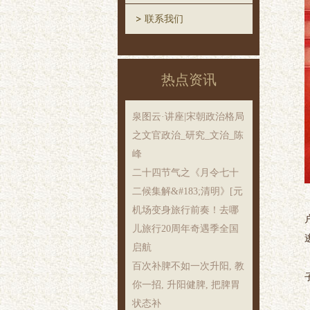
联系我们
热点资讯
泉图云·讲座|宋朝政治格局
之文官政治_研究_文治_陈
峰
二十四节气之《月令七十
二候集解&#183;清明》[元
机场变身旅行前奏！去哪
儿旅行20周年奇遇季全国
启航
百次补脾不如一次升阳, 教
你一招, 升阳健脾, 把脾胃
状态补