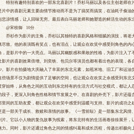
特别有趣特别喜欢的一部东北喜剧片！乔杉马丽以及各位主创老师在片
是片中的喜剧元素主要由情节推动而不是为了搞笑而搞笑，在油耗子偷油
与悲凉情感，让人回味无穷。最后表白马丽老师和她塑造的鲜活生动的东
@宋枝御 10分
乔杉作为影片的主角，乔杉以其独特的喜剧风格和细腻的演技，将老大
漓尽致。他的表演既有笑点，也有泪点，让观众在欢笑中感受到角色的内
角，是影片中的一大亮点。马丽以其幽默感和果敢的性格，为影片注入了
让影片的喜剧效果倍增。刘奕铁、包贝尔等演员也都有着出色的表现，各
少。影片在拍摄地大庆融入了丰富的东北元素，如苞米地、旧工厂和运油
这些场景不仅为剧情提供了足够的空间，也让观众在欢笑之余感受到东北
贯穿始终，从角色之间的互动到东北特有的生活方式与社交模式，都让人
的段子，更深入到角色性格和情节发展之中。在喜剧的外壳下，影片还蕴
邻里间的互助友爱，都让观众在欢笑中感受到温暖与支持。影片的成功之
更是一部关于成长、救赎和亲情的故事。《一雪前耻》是一部集东北风情
剧片。它以小人物的复仇故事为线索，将东北特有的生活画卷徐徐展开，
魅力。同时，影片还通过角色之间的情感纠葛和成长历程，传递出积极向